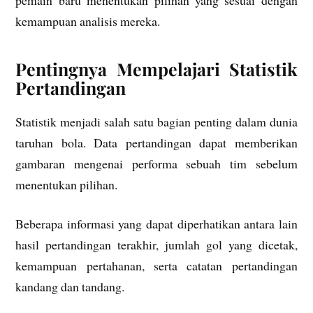
kemampuan analisis mereka.
Pentingnya Mempelajari Statistik
Pertandingan
Statistik menjadi salah satu bagian penting dalam dunia
taruhan bola. Data pertandingan dapat memberikan
gambaran mengenai performa sebuah tim sebelum
menentukan pilihan.
Beberapa informasi yang dapat diperhatikan antara lain
hasil pertandingan terakhir, jumlah gol yang dicetak,
kemampuan pertahanan, serta catatan pertandingan
kandang dan tandang.