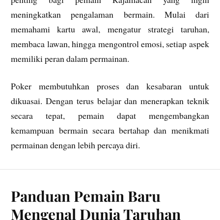
meningkatkan pengalaman bermain. Mulai dari
memahami kartu awal, mengatur strategi taruhan,
membaca lawan, hingga mengontrol emosi, setiap aspek
memiliki peran dalam permainan.
Poker membutuhkan proses dan kesabaran untuk
dikuasai. Dengan terus belajar dan menerapkan teknik
secara tepat, pemain dapat mengembangkan
kemampuan bermain secara bertahap dan menikmati
permainan dengan lebih percaya diri.
Panduan Pemain Baru
Mengenal Dunia Taruhan