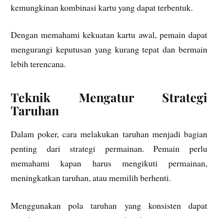
kemungkinan kombinasi kartu yang dapat terbentuk.
Dengan memahami kekuatan kartu awal, pemain dapat
mengurangi keputusan yang kurang tepat dan bermain
lebih terencana.
Teknik Mengatur Strategi
Taruhan
Dalam poker, cara melakukan taruhan menjadi bagian
penting dari strategi permainan. Pemain perlu
memahami kapan harus mengikuti permainan,
meningkatkan taruhan, atau memilih berhenti.
Menggunakan pola taruhan yang konsisten dapat