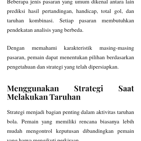
Beberapa jenis pasaran yang umum dikenal antara lain
prediksi hasil pertandingan, handicap, total gol, dan
taruhan kombinasi. Setiap pasaran membutuhkan
pendekatan analisis yang berbeda.
Dengan memahami karakteristik masing-masing
pasaran, pemain dapat menentukan pilihan berdasarkan
pengetahuan dan strategi yang telah dipersiapkan.
Menggunakan Strategi Saat
Melakukan Taruhan
Strategi menjadi bagian penting dalam aktivitas taruhan
bola. Pemain yang memiliki rencana biasanya lebih
mudah mengontrol keputusan dibandingkan pemain
yang hanya mengikuti perkiraan.