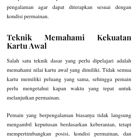
pengalaman agar dapat diterapkan sesuai dengan
kondisi permainan.
Teknik Memahami Kekuatan
Kartu Awal
Salah satu teknik dasar yang perlu dipelajari adalah
memahami nilai kartu awal yang dimiliki. Tidak semua
kartu memiliki peluang yang sama, sehingga pemain
perlu mengetahui kapan waktu yang tepat untuk
melanjutkan permainan.
Pemain yang berpengalaman biasanya tidak langsung
mengambil keputusan berdasarkan keberanian, tetapi
mempertimbangkan posisi, kondisi permainan, dan