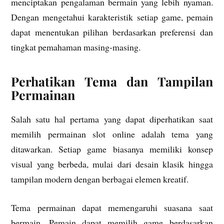
menciptakan pengalaman bermain yang lebih nyaman.
Dengan mengetahui karakteristik setiap game, pemain
dapat menentukan pilihan berdasarkan preferensi dan
tingkat pemahaman masing-masing.
Perhatikan Tema dan Tampilan
Permainan
Salah satu hal pertama yang dapat diperhatikan saat
memilih permainan slot online adalah tema yang
ditawarkan. Setiap game biasanya memiliki konsep
visual yang berbeda, mulai dari desain klasik hingga
tampilan modern dengan berbagai elemen kreatif.
Tema permainan dapat memengaruhi suasana saat
bermain. Pemain dapat memilih game berdasarkan