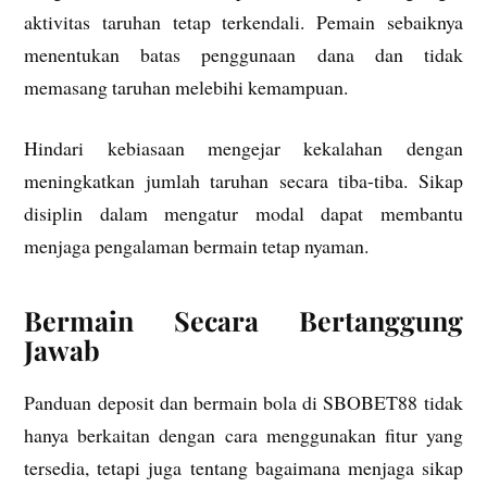
aktivitas taruhan tetap terkendali. Pemain sebaiknya
menentukan batas penggunaan dana dan tidak
memasang taruhan melebihi kemampuan.
Hindari kebiasaan mengejar kekalahan dengan
meningkatkan jumlah taruhan secara tiba-tiba. Sikap
disiplin dalam mengatur modal dapat membantu
menjaga pengalaman bermain tetap nyaman.
Bermain Secara Bertanggung
Jawab
Panduan deposit dan bermain bola di SBOBET88 tidak
hanya berkaitan dengan cara menggunakan fitur yang
tersedia, tetapi juga tentang bagaimana menjaga sikap