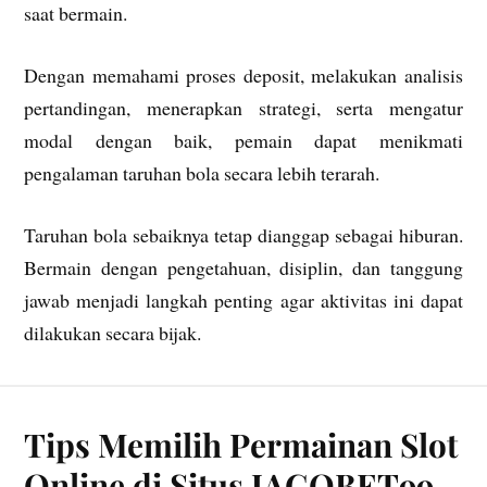
saat bermain.
Dengan memahami proses deposit, melakukan analisis
pertandingan, menerapkan strategi, serta mengatur
modal dengan baik, pemain dapat menikmati
pengalaman taruhan bola secara lebih terarah.
Taruhan bola sebaiknya tetap dianggap sebagai hiburan.
Bermain dengan pengetahuan, disiplin, dan tanggung
jawab menjadi langkah penting agar aktivitas ini dapat
dilakukan secara bijak.
Tips Memilih Permainan Slot
Online di Situs JAGOBET99