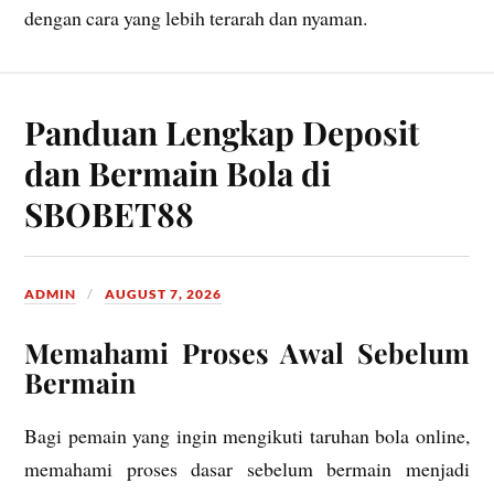
dengan cara yang lebih terarah dan nyaman.
Panduan Lengkap Deposit
dan Bermain Bola di
SBOBET88
ADMIN
AUGUST 7, 2026
Memahami Proses Awal Sebelum
Bermain
Bagi pemain yang ingin mengikuti taruhan bola online,
memahami proses dasar sebelum bermain menjadi