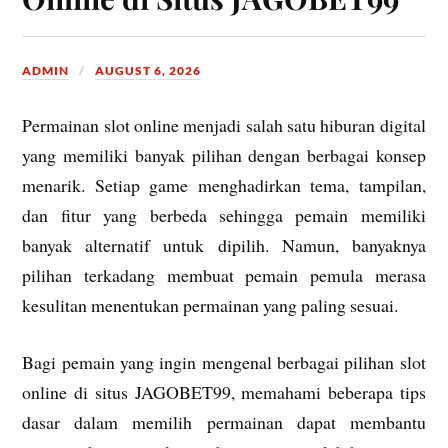
ADMIN
AUGUST 6, 2026
Permainan slot online menjadi salah satu hiburan digital
yang memiliki banyak pilihan dengan berbagai konsep
menarik. Setiap game menghadirkan tema, tampilan,
dan fitur yang berbeda sehingga pemain memiliki
banyak alternatif untuk dipilih. Namun, banyaknya
pilihan terkadang membuat pemain pemula merasa
kesulitan menentukan permainan yang paling sesuai.
Bagi pemain yang ingin mengenal berbagai pilihan slot
online di situs JAGOBET99, memahami beberapa tips
dasar dalam memilih permainan dapat membantu