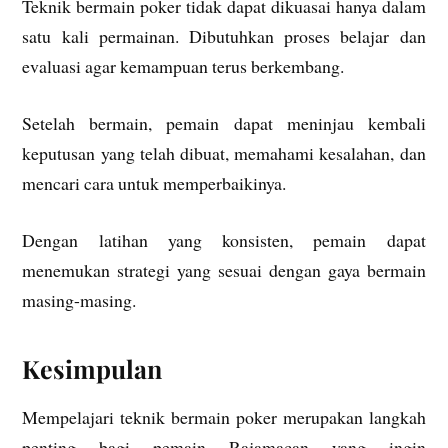
Teknik bermain poker tidak dapat dikuasai hanya dalam
satu kali permainan. Dibutuhkan proses belajar dan
evaluasi agar kemampuan terus berkembang.
Setelah bermain, pemain dapat meninjau kembali
keputusan yang telah dibuat, memahami kesalahan, dan
mencari cara untuk memperbaikinya.
Dengan latihan yang konsisten, pemain dapat
menemukan strategi yang sesuai dengan gaya bermain
masing-masing.
Kesimpulan
Mempelajari teknik bermain poker merupakan langkah
penting bagi pemain Rajamacan yang ingin