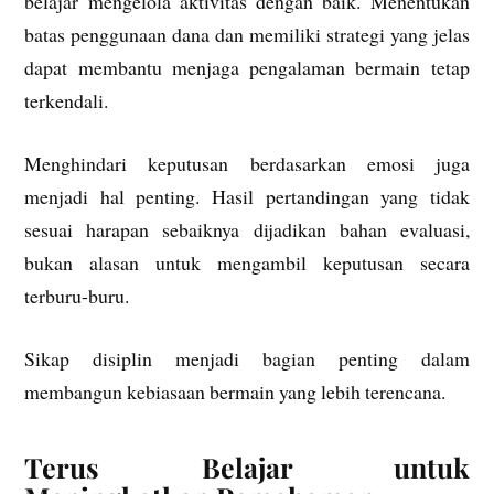
belajar mengelola aktivitas dengan baik. Menentukan
batas penggunaan dana dan memiliki strategi yang jelas
dapat membantu menjaga pengalaman bermain tetap
terkendali.
Menghindari keputusan berdasarkan emosi juga
menjadi hal penting. Hasil pertandingan yang tidak
sesuai harapan sebaiknya dijadikan bahan evaluasi,
bukan alasan untuk mengambil keputusan secara
terburu-buru.
Sikap disiplin menjadi bagian penting dalam
membangun kebiasaan bermain yang lebih terencana.
Terus Belajar untuk