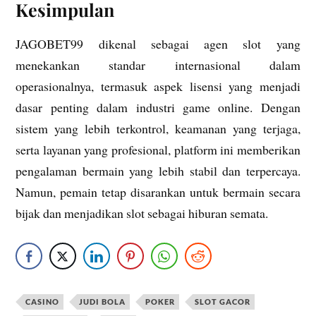
Kesimpulan
JAGOBET99 dikenal sebagai agen slot yang
menekankan standar internasional dalam
operasionalnya, termasuk aspek lisensi yang menjadi
dasar penting dalam industri game online. Dengan
sistem yang lebih terkontrol, keamanan yang terjaga,
serta layanan yang profesional, platform ini memberikan
pengalaman bermain yang lebih stabil dan terpercaya.
Namun, pemain tetap disarankan untuk bermain secara
bijak dan menjadikan slot sebagai hiburan semata.
CASINO
JUDI BOLA
POKER
SLOT GACOR