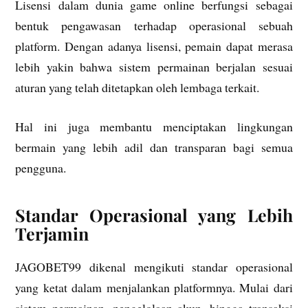
Lisensi dalam dunia game online berfungsi sebagai
bentuk pengawasan terhadap operasional sebuah
platform. Dengan adanya lisensi, pemain dapat merasa
lebih yakin bahwa sistem permainan berjalan sesuai
aturan yang telah ditetapkan oleh lembaga terkait.
Hal ini juga membantu menciptakan lingkungan
bermain yang lebih adil dan transparan bagi semua
pengguna.
Standar Operasional yang Lebih
Terjamin
JAGOBET99 dikenal mengikuti standar operasional
yang ketat dalam menjalankan platformnya. Mulai dari