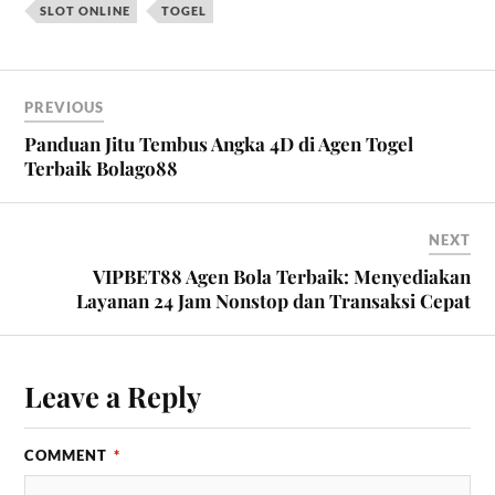
SLOT ONLINE
TOGEL
PREVIOUS
Panduan Jitu Tembus Angka 4D di Agen Togel
Terbaik Bolago88
NEXT
VIPBET88 Agen Bola Terbaik: Menyediakan
Layanan 24 Jam Nonstop dan Transaksi Cepat
Leave a Reply
COMMENT
*