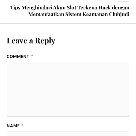
Tips Menghindari Akun Slot Terkena Hack dengan
Memanfaatkan Sistem Keamanan Clubjudi
Leave a Reply
COMMENT
*
NAME
*