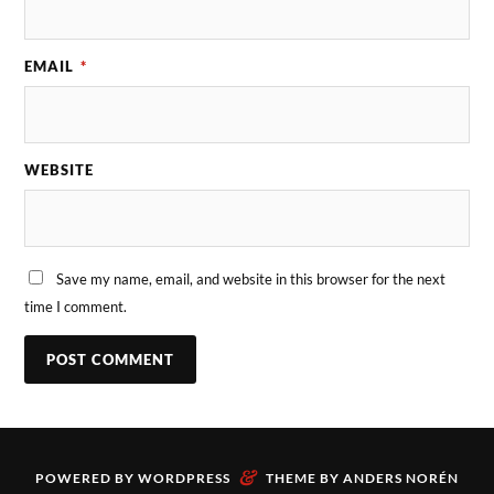
EMAIL
*
WEBSITE
Save my name, email, and website in this browser for the next
time I comment.
&
POWERED BY
WORDPRESS
THEME BY
ANDERS NORÉN