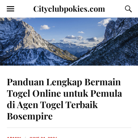
Cityclubpokies.com
Panduan Lengkap Bermain
Togel Online untuk Pemula
di Agen Togel Terbaik
Bosempire