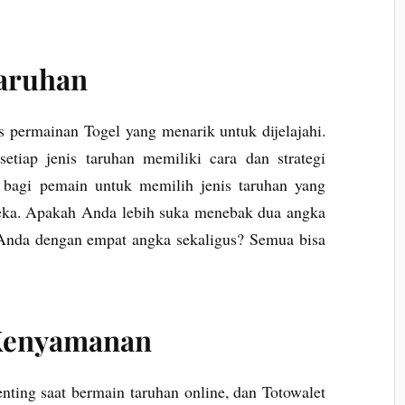
Taruhan
 permainan Togel yang menarik untuk dijelajahi.
etiap jenis taruhan memiliki cara dan strategi
n bagi pemain untuk memilih jenis taruhan yang
reka. Apakah Anda lebih suka menebak dua angka
Anda dengan empat angka sekaligus? Semua bisa
 Kenyamanan
ting saat bermain taruhan online, dan Totowalet