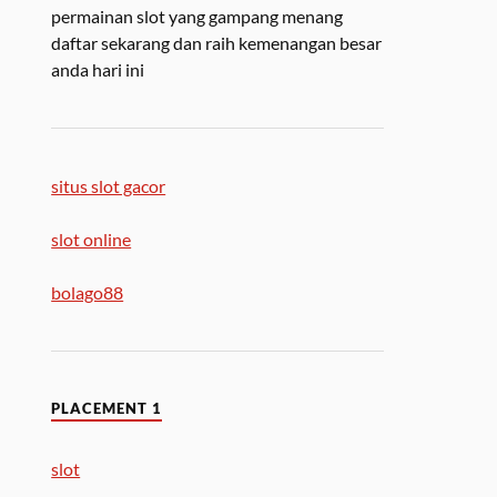
permainan slot yang gampang menang
daftar sekarang dan raih kemenangan besar
anda hari ini
situs slot gacor
slot online
bolago88
PLACEMENT 1
slot