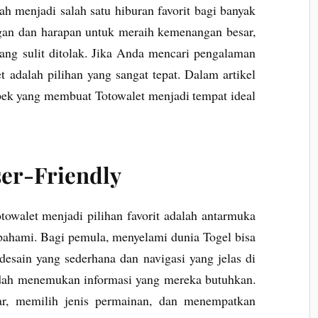
ah menjadi salah satu hiburan favorit bagi banyak
gan dan harapan untuk meraih kemenangan besar,
ang sulit ditolak. Jika Anda mencari pengalaman
t adalah pilihan yang sangat tepat. Dalam artikel
pek yang membuat Totowalet menjadi tempat ideal
ser-Friendly
owalet menjadi pilihan favorit adalah antarmuka
ahami. Bagi pemula, menyelami dunia Togel bisa
esain yang sederhana dan navigasi yang jelas di
dah menemukan informasi yang mereka butuhkan.
r, memilih jenis permainan, dan menempatkan