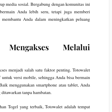
rup media sosial. Bergabung dengan komunitas ini
ermain Anda lebih seru, tetapi juga memberi
t membantu Anda dalam meningkatkan peluang
 Mengakses Melalui
kses menjadi salah satu faktor penting. Totowalet
 untuk versi mobile, sehingga Anda bisa bermain
 Baik menggunakan smartphone atau tablet, Anda
g ditawarkan tanpa hambatan.
an Togel yang terbaik, Totowalet adalah tempat