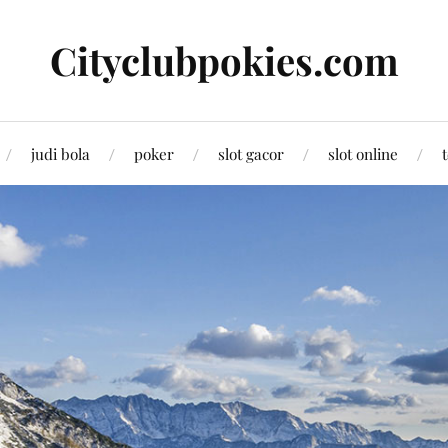
Cityclubpokies.com
judi bola
poker
slot gacor
slot online