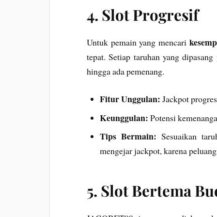
4. Slot Progresif
kesemp
Untuk pemain yang mencari
tepat. Setiap taruhan yang dipasan
hingga ada pemenang.
Fitur Unggulan:
Jackpot progresi
Keunggulan:
Potensi kemenangan 
Tips Bermain:
Sesuaikan taruh
mengejar jackpot, karena peluang
5. Slot Bertema Bu