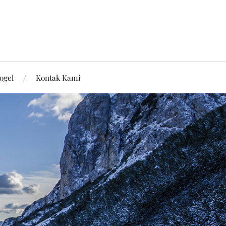
togel
Kontak Kami