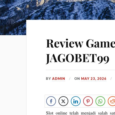
Review Game 
JAGOBET99
BY
ADMIN
ON
MAY 23, 2026
Slot online telah menjadi salah sa