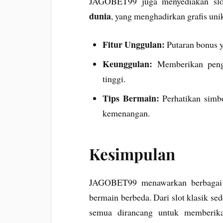
JAGOBET99 juga menyediakan sl
dunia
, yang menghadirkan grafis uni
Fitur Unggulan:
Putaran bonus y
Keunggulan:
Memberikan penga
tinggi.
Tips Bermain:
Perhatikan simb
kemenangan.
Kesimpulan
JAGOBET99 menawarkan berbagai je
bermain berbeda. Dari slot klasik sed
semua dirancang untuk memberika