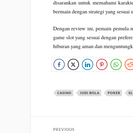
disarankan untuk memahami karakter
bermain dengan strategi yang sesuai
Dengan review ini, pemain pemula 
game slot yang sesuai dengan prefer
hiburan yang aman dan menguntungk
CASINO
JUDI BOLA
POKER
S
PREVIOUS