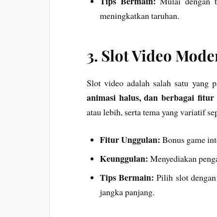
Tips Bermain:
Mulai dengan ta
meningkatkan taruhan.
3. Slot Video Mode
Slot video adalah salah satu yang
animasi halus, dan berbagai fitur
atau lebih, serta tema yang variatif se
Fitur Unggulan:
Bonus game inter
Keunggulan:
Menyediakan penga
Tips Bermain:
Pilih slot denga
jangka panjang.