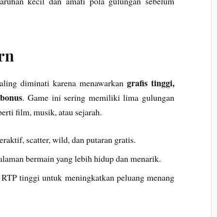
ruhan kecil dan amati pola gulungan sebelum
rn
grafis tinggi,
 paling diminati karena menawarkan
 bonus
. Game ini sering memiliki lima gulungan
perti film, musik, atau sejarah.
aktif, scatter, wild, dan putaran gratis.
laman bermain yang lebih hidup dan menarik.
n RTP tinggi untuk meningkatkan peluang menang