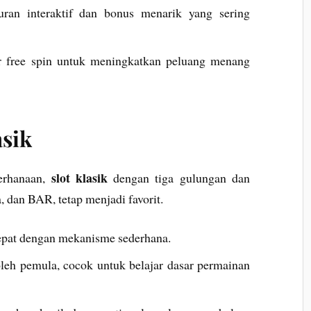
ran interaktif dan bonus menarik yang sering
r free spin untuk meningkatkan peluang menang
asik
slot klasik
erhanaan,
dengan tiga gulungan dan
a, dan BAR, tetap menjadi favorit.
at dengan mekanisme sederhana.
eh pemula, cocok untuk belajar dasar permainan