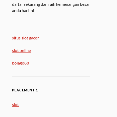
daftar sekarang dan raih kemenangan besar
anda hari ini
situs slot gacor
slot online
bolago88
PLACEMENT 1
slot