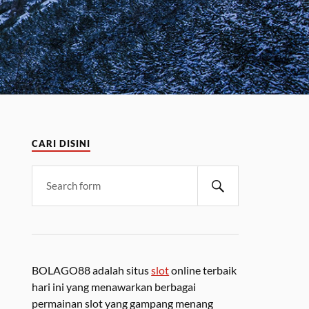
CARI DISINI
BOLAGO88 adalah situs
slot
online terbaik
hari ini yang menawarkan berbagai
permainan slot yang gampang menang