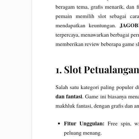
beragam tema, grafis menarik, dan f
pemain memilih slot sebagai cara
JAGOB
mendapatkan keuntungan.
terpercaya, menawarkan berbagai perm
memberikan review beberapa game sl
1. Slot Petualangan
Salah satu kategori paling popule
dan fantasi
. Game ini biasanya mena
makhluk fantasi, dengan grafis dan a
Fitur Unggulan:
Free spin, wi
peluang menang.