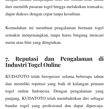
dari memilih pasaran togel hingga melakukan transaksi,
dapat diakses dengan cepat tanpa kesulitan.
Kemudahan ini membuat pengalaman bermain togel
semakin menyenangkan, tanpa harus bingung mencari
menu atau fitur yang diinginkan.
7.
Reputasi dan Pengalaman di
Industri Togel Online
KUDATOTO telah beroperasi selama beberapa tahun
dan memiliki reputasi yang baik di kalangan pemain
togel online Indonesia. Dengan pengalaman yang
panjang, KUDATOTO telah membuktikan diri sebagai
bandar togel yang profesional dan dapat dipercaya.