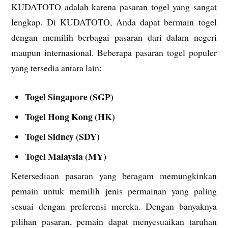
KUDATOTO adalah karena pasaran togel yang sangat
lengkap. Di KUDATOTO, Anda dapat bermain togel
dengan memilih berbagai pasaran dari dalam negeri
maupun internasional. Beberapa pasaran togel populer
yang tersedia antara lain:
Togel Singapore (SGP)
Togel Hong Kong (HK)
Togel Sidney (SDY)
Togel Malaysia (MY)
Ketersediaan pasaran yang beragam memungkinkan
pemain untuk memilih jenis permainan yang paling
sesuai dengan preferensi mereka. Dengan banyaknya
pilihan pasaran, pemain dapat menyesuaikan taruhan