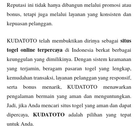
Reputasi ini tidak hanya dibangun melalui promosi atau
bonus, tetapi juga melalui layanan yang konsisten dan
kepuasan pelanggan.
situs
KUDATOTO telah membuktikan dirinya sebagai
togel online terpercaya
di Indonesia berkat berbagai
keunggulan yang dimilikinya. Dengan sistem keamanan
yang terjamin, beragam pasaran togel yang lengkap,
kemudahan transaksi, layanan pelanggan yang responsif,
serta bonus menarik, KUDATOTO menawarkan
pengalaman bermain yang aman dan menguntungkan.
Jadi, jika Anda mencari situs togel yang aman dan dapat
KUDATOTO
dipercaya,
adalah pilihan yang tepat
untuk Anda.