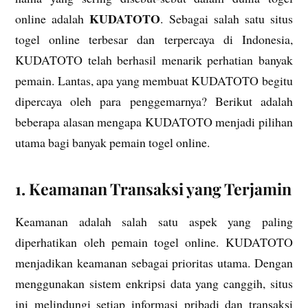
KUDATOTO
online adalah
. Sebagai salah satu situs
togel online terbesar dan terpercaya di Indonesia,
KUDATOTO telah berhasil menarik perhatian banyak
pemain. Lantas, apa yang membuat KUDATOTO begitu
dipercaya oleh para penggemarnya? Berikut adalah
beberapa alasan mengapa KUDATOTO menjadi pilihan
utama bagi banyak pemain togel online.
1.
Keamanan Transaksi yang Terjamin
Keamanan adalah salah satu aspek yang paling
diperhatikan oleh pemain togel online. KUDATOTO
menjadikan keamanan sebagai prioritas utama. Dengan
menggunakan sistem enkripsi data yang canggih, situs
ini melindungi setiap informasi pribadi dan transaksi