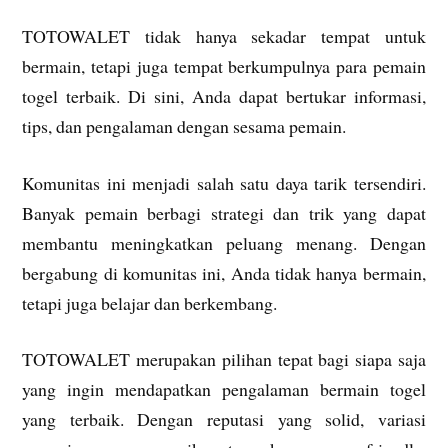
TOTOWALET tidak hanya sekadar tempat untuk
bermain, tetapi juga tempat berkumpulnya para pemain
togel terbaik. Di sini, Anda dapat bertukar informasi,
tips, dan pengalaman dengan sesama pemain.
Komunitas ini menjadi salah satu daya tarik tersendiri.
Banyak pemain berbagi strategi dan trik yang dapat
membantu meningkatkan peluang menang. Dengan
bergabung di komunitas ini, Anda tidak hanya bermain,
tetapi juga belajar dan berkembang.
TOTOWALET merupakan pilihan tepat bagi siapa saja
yang ingin mendapatkan pengalaman bermain togel
yang terbaik. ​Dengan reputasi yang solid, variasi