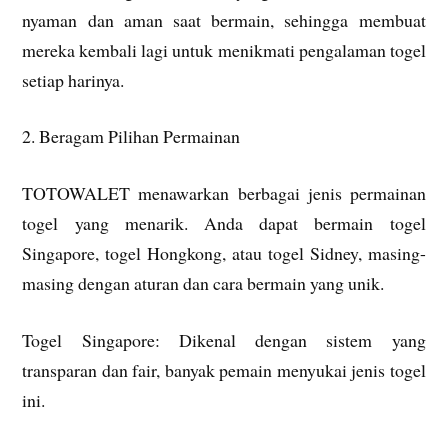
nyaman dan aman saat bermain, sehingga membuat
mereka kembali lagi untuk menikmati pengalaman togel
setiap harinya.
2. Beragam Pilihan Permainan
TOTOWALET menawarkan berbagai jenis permainan
togel yang menarik. Anda dapat bermain togel
Singapore, togel Hongkong, atau togel Sidney, masing-
masing dengan aturan dan cara bermain yang unik.
Togel Singapore: Dikenal dengan sistem yang
transparan dan fair, banyak pemain menyukai jenis togel
ini.